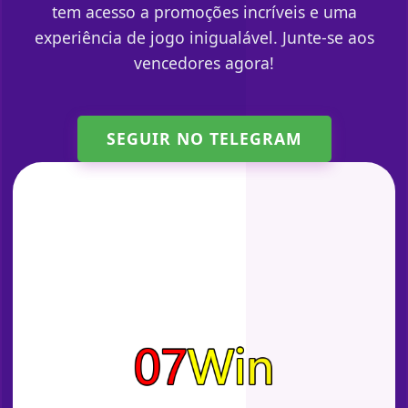
tem acesso a promoções incríveis e uma
experiência de jogo inigualável. Junte-se aos
vencedores agora!
SEGUIR NO TELEGRAM