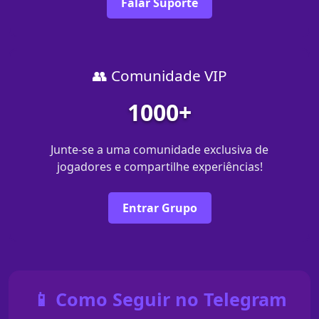
Falar Suporte
👥 Comunidade VIP
1000+
Junte-se a uma comunidade exclusiva de
jogadores e compartilhe experiências!
Entrar Grupo
📱 Como Seguir no Telegram