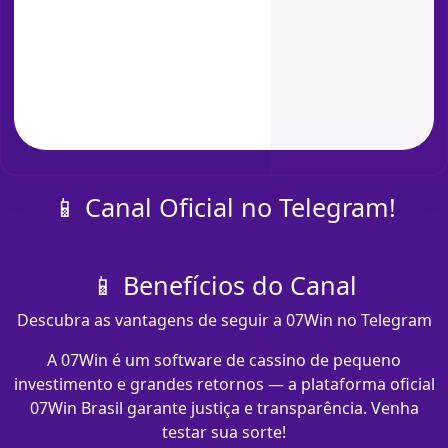
📱 Canal Oficial no Telegram!
📱 Benefícios do Canal
Descubra as vantagens de seguir a 07Win no Telegram
A 07Win é um software de cassino de pequeno
investimento e grandes retornos — a plataforma oficial
07Win Brasil garante justiça e transparência. Venha
testar sua sorte!