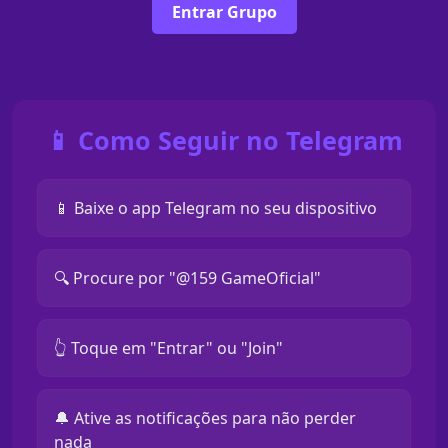
Entrar Grupo
📱 Como Seguir no Telegram
📱 Baixe o app Telegram no seu dispositivo
🔍 Procure por "@159 GameOficial"
👆 Toque em "Entrar" ou "Join"
🔔 Ative as notificações para não perder
nada