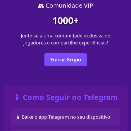
👥 Comunidade VIP
1000+
Junte-se a uma comunidade exclusiva de
jogadores e compartilhe experiências!
Entrar Grupo
📱 Como Seguir no Telegram
📱 Baixe o app Telegram no seu dispositivo