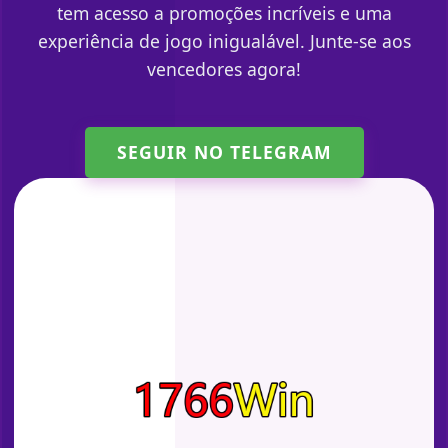
tem acesso a promoções incríveis e uma
experiência de jogo inigualável. Junte-se aos
vencedores agora!
SEGUIR NO TELEGRAM