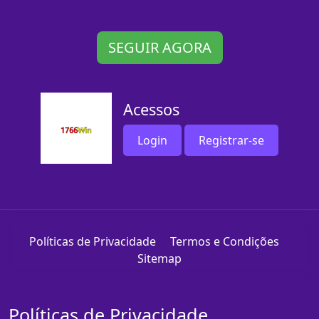
SEGUIR AGORA
Acessos
Login
Registrar-se
Políticas de Privacidade
Termos e Condições
Sitemap
Políticas de Privacidade