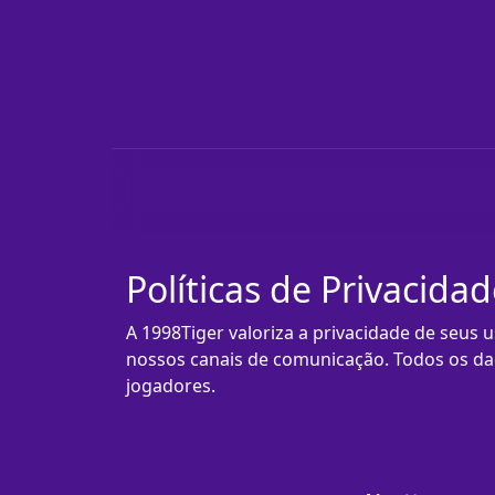
Políticas de Privacida
A 1998Tiger valoriza a privacidade de seus
nossos canais de comunicação. Todos os dad
jogadores.