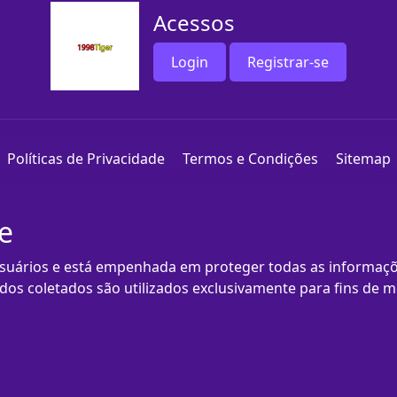
Acessos
Login
Registrar-se
Políticas de Privacidade
Termos e Condições
Sitemap
de
 usuários e está empenhada em proteger todas as informaçõ
os coletados são utilizados exclusivamente para fins de m