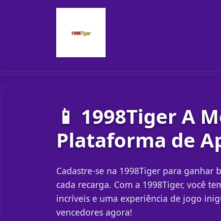
📱 1998Tiger A M
Plataforma de A
Cadastre-se na 1998Tiger para ganhar 
cada recarga. Com a 1998Tiger, você t
incríveis e uma experiência de jogo inig
vencedores agora!