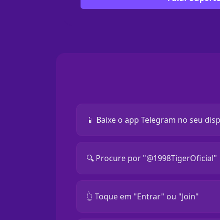
📱 Baixe o app Telegram no seu disp
🔍 Procure por "@1998TigerOficial"
👆 Toque em "Entrar" ou "Join"