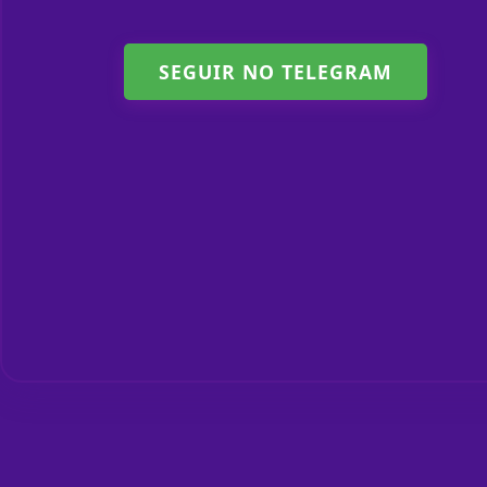
SEGUIR NO TELEGRAM