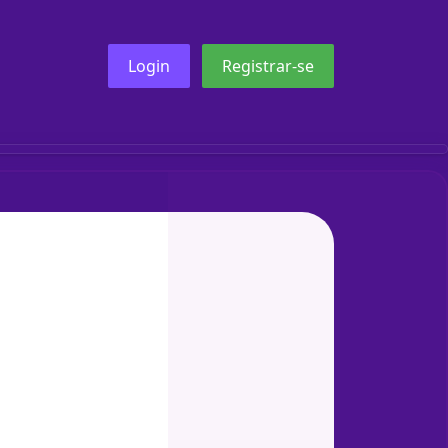
Login
Registrar-se