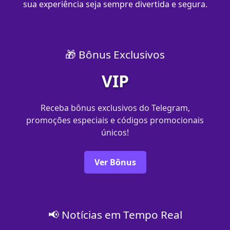
sua experiência seja sempre divertida e segura.
🎁 Bônus Exclusivos
VIP
Receba bônus exclusivos do Telegram,
promoções especiais e códigos promocionais
únicos!
Ver Bônus
📢 Notícias em Tempo Real