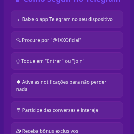
📱 Baixe o app Telegram no seu dispositivo
🔍 Procure por "@1XXOficial"
👆 Toque em "Entrar" ou "Join"
🔔 Ative as notificações para não perder
nada
💬 Participe das conversas e interaja
🎁 Receba bônus exclusivos