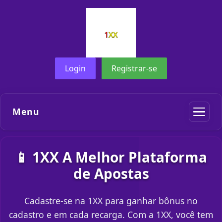
Login
Registrar-se
Menu
📱 1XX A Melhor Plataforma
de Apostas
Cadastre-se na 1XX para ganhar bônus no
cadastro e em cada recarga. Com a 1XX, você tem