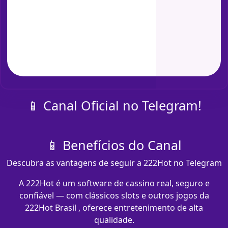
📱 Canal Oficial no Telegram!
📱 Benefícios do Canal
Descubra as vantagens de seguir a 222Hot no Telegram
A 222Hot é um software de cassino real, seguro e
confiável — com clássicos slots e outros jogos da
222Hot Brasil , oferece entretenimento de alta
qualidade.