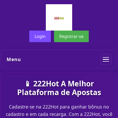
Login
Registrar-se
Menu
📱 222Hot A Melhor
Plataforma de Apostas
Cadastre-se na 222Hot para ganhar bônus no
cadastro e em cada recarga. Com a 222Hot, você