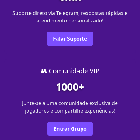
Suporte direto via Telegram, respostas rápidas e
atendimento personalizado!
Falar Suporte
👥 Comunidade VIP
1000+
Junte-se a uma comunidade exclusiva de
jogadores e compartilhe experiências!
Entrar Grupo