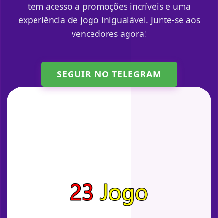
tem acesso a promoções incríveis e uma
experiência de jogo inigualável. Junte-se aos
vencedores agora!
SEGUIR NO TELEGRAM