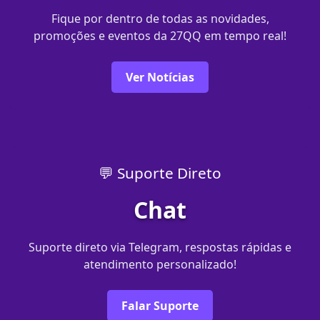
Fique por dentro de todas as novidades,
promoções e eventos da 27QQ em tempo real!
Ver Notícias
💬 Suporte Direto
Chat
Suporte direto via Telegram, respostas rápidas e
atendimento personalizado!
Falar Suporte