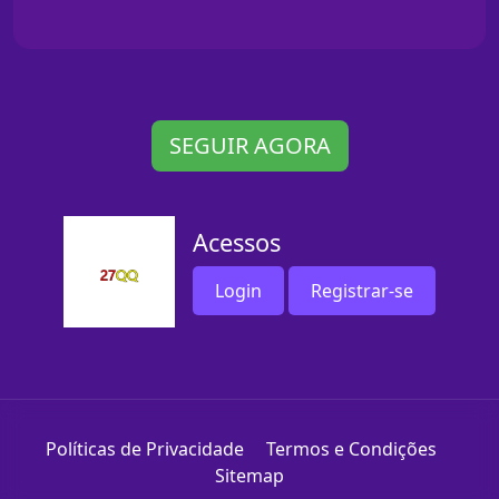
SEGUIR AGORA
Acessos
Login
Registrar-se
Políticas de Privacidade
Termos e Condições
Sitemap