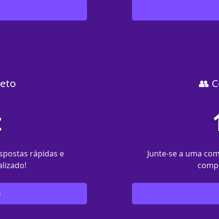
reto
👥 
t
espostas rápidas e
Junte-se a uma com
lizado!
compa
e