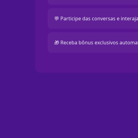
💬 Participe das conversas e interaj
🎁 Receba bônus exclusivos autom