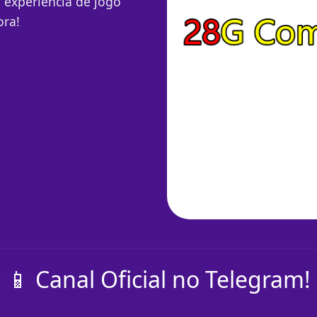
 experiência de jogo
ora!
📱 Canal Oficial no Telegram!