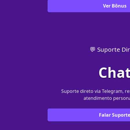
Ver Bônus
💬 Suporte Di
Cha
Suporte direto via Telegram, r
atendimento persona
Falar Suport