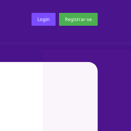
Login
Registrar-se