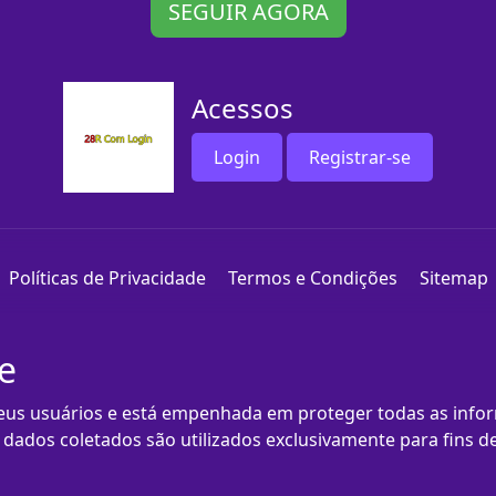
SEGUIR AGORA
Acessos
Login
Registrar-se
Políticas de Privacidade
Termos e Condições
Sitemap
de
seus usuários e está empenhada em proteger todas as info
dados coletados são utilizados exclusivamente para fins d