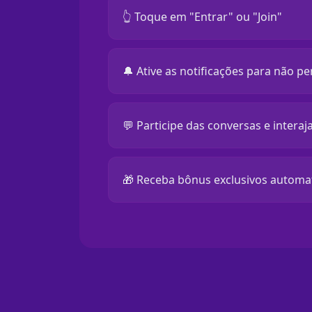
👆 Toque em "Entrar" ou "Join"
🔔 Ative as notificações para não p
💬 Participe das conversas e interaj
🎁 Receba bônus exclusivos autom