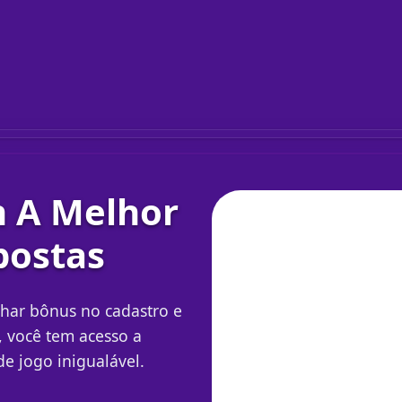
n A Melhor
postas
har bônus no cadastro e
 você tem acesso a
e jogo inigualável.