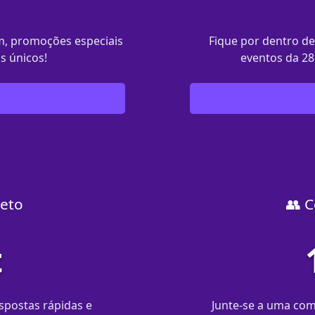
m, promoções especiais
Fique por dentro d
s únicos!
eventos da 28
reto
👥 
t
espostas rápidas e
Junte-se a uma com