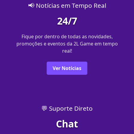
📢 Notícias em Tempo Real
24/7
Fique por dentro de todas as novidades,
promoções e eventos da 2L Game em tempo
real!
Ver Notícias
💬 Suporte Direto
Chat