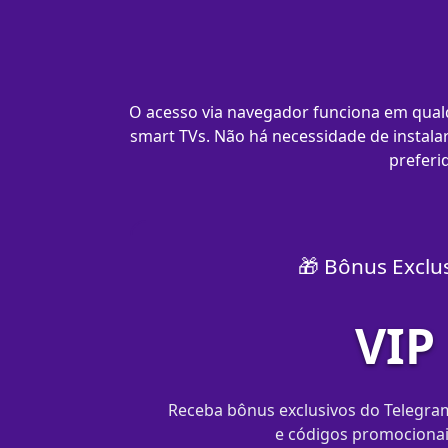
O acesso via navegador funciona em qual
smart TVs. Não há necessidade de instala
preferi
🎁 Bônus Exclu
VIP
Receba bônus exclusivos do Telegra
e códigos promocionai