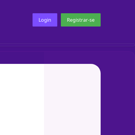
Login
Registrar-se