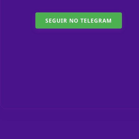
SEGUIR NO TELEGRAM