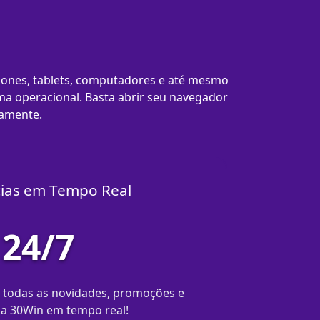
hones, tablets, computadores e até mesmo
ma operacional. Basta abrir seu navegador
tamente.
cias em Tempo Real
24/7
e todas as novidades, promoções e
a 30Win em tempo real!