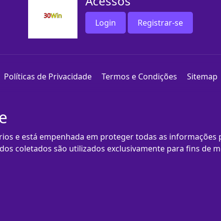
Acessos
Login
Registrar-se
Políticas de Privacidade
Termos e Condições
Sitemap
de
ários e está empenhada em proteger todas as informações 
os coletados são utilizados exclusivamente para fins de m