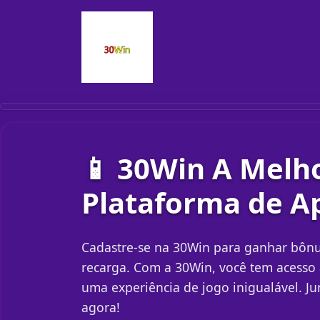
📱 30Win A Melh
Plataforma de A
Cadastre-se na 30Win para ganhar bônu
recarga. Com a 30Win, você tem acesso 
uma experiência de jogo inigualável. J
agora!