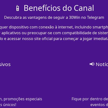
📱 Benefícios do Canal
Descubra as vantagens de seguir a 30Win no Telegram
quer dispositivo com conexão à internet, incluindo smartp
r aplicativos ou preocupar-se com compatibilidade de siste
do e acessar nosso site oficial para começar a jogar imedia
sivos
📢 Notí
m, promoções especiais
Fique por dentro d
s únicos!
eventos d