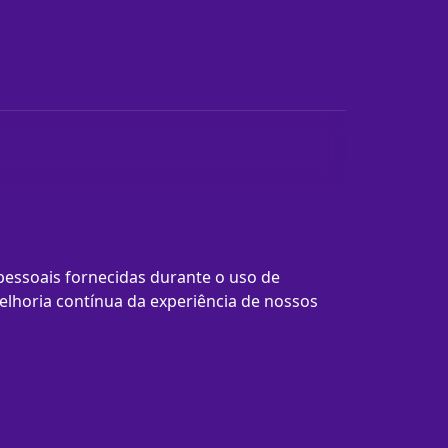
pessoais fornecidas durante o uso de
elhoria contínua da experiência de nossos