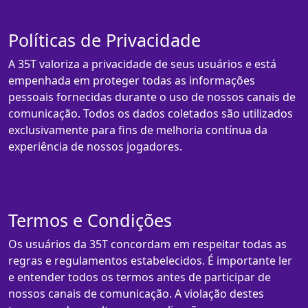
Políticas de Privacidade
A 35T valoriza a privacidade de seus usuários e está
empenhada em proteger todas as informações
pessoais fornecidas durante o uso de nossos canais de
comunicação. Todos os dados coletados são utilizados
exclusivamente para fins de melhoria contínua da
experiência de nossos jogadores.
Termos e Condições
Os usuários da 35T concordam em respeitar todas as
regras e regulamentos estabelecidos. É importante ler
e entender todos os termos antes de participar de
nossos canais de comunicação. A violação destes