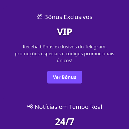
🎁 Bônus Exclusivos
VIP
Receba bônus exclusivos do Telegram,
promoções especiais e códigos promocionais
únicos!
Ver Bônus
📢 Notícias em Tempo Real
24/7