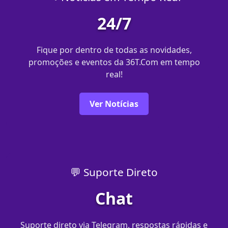
24/7
Fique por dentro de todas as novidades,
promoções e eventos da 36T.Com em tempo
real!
Ver Notícias
💬 Suporte Direto
Chat
Suporte direto via Telegram, respostas rápidas e