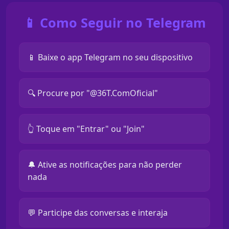
📱 Como Seguir no Telegram
📱 Baixe o app Telegram no seu dispositivo
🔍 Procure por "@36T.ComOficial"
👆 Toque em "Entrar" ou "Join"
🔔 Ative as notificações para não perder
nada
💬 Participe das conversas e interaja