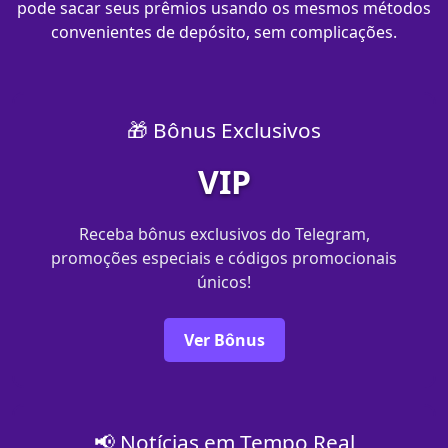
pode sacar seus prêmios usando os mesmos métodos
convenientes de depósito, sem complicações.
🎁 Bônus Exclusivos
VIP
Receba bônus exclusivos do Telegram,
promoções especiais e códigos promocionais
únicos!
Ver Bônus
📢 Notícias em Tempo Real