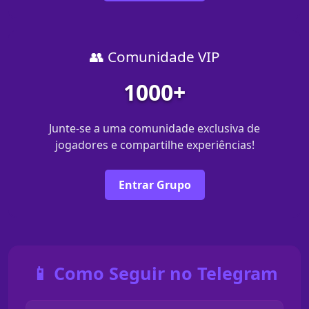
👥 Comunidade VIP
1000+
Junte-se a uma comunidade exclusiva de
jogadores e compartilhe experiências!
Entrar Grupo
📱 Como Seguir no Telegram