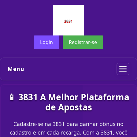
Login
Registrar-se
Menu
📱 3831 A Melhor Plataforma
de Apostas
Cadastre-se na 3831 para ganhar bônus no
cadastro e em cada recarga. Com a 3831, você