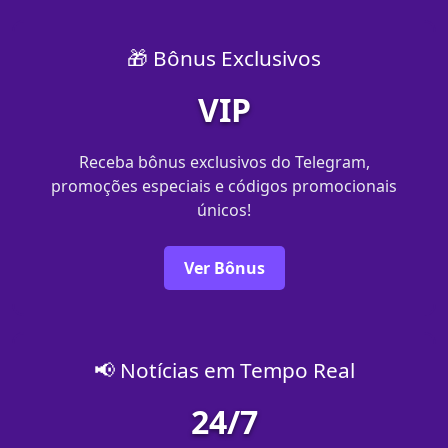
🎁 Bônus Exclusivos
VIP
Receba bônus exclusivos do Telegram,
promoções especiais e códigos promocionais
únicos!
Ver Bônus
📢 Notícias em Tempo Real
24/7