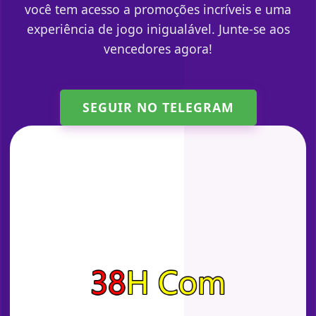
você tem acesso a promoções incríveis e uma
experiência de jogo inigualável. Junte-se aos
vencedores agora!
SEGUIR NO TELEGRAM