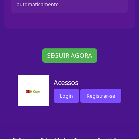
automaticamente
SEGUIR AGORA
Acessos
Login
Registrar-se