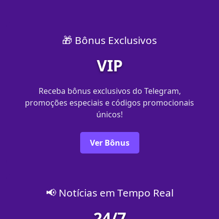
🎁 Bônus Exclusivos
VIP
Receba bônus exclusivos do Telegram,
promoções especiais e códigos promocionais
únicos!
Ver Bônus
📢 Notícias em Tempo Real
24/7