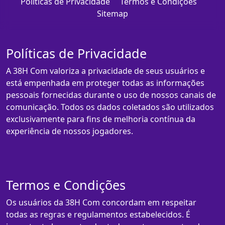
Políticas de Privacidade
Termos e Condições
Sitemap
Políticas de Privacidade
A 38H Com valoriza a privacidade de seus usuários e
está empenhada em proteger todas as informações
pessoais fornecidas durante o uso de nossos canais de
comunicação. Todos os dados coletados são utilizados
exclusivamente para fins de melhoria contínua da
experiência de nossos jogadores.
Termos e Condições
Os usuários da 38H Com concordam em respeitar
todas as regras e regulamentos estabelecidos. É