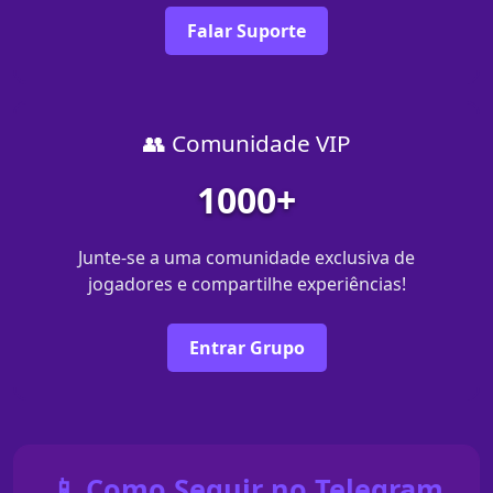
Falar Suporte
👥 Comunidade VIP
1000+
Junte-se a uma comunidade exclusiva de
jogadores e compartilhe experiências!
Entrar Grupo
📱 Como Seguir no Telegram