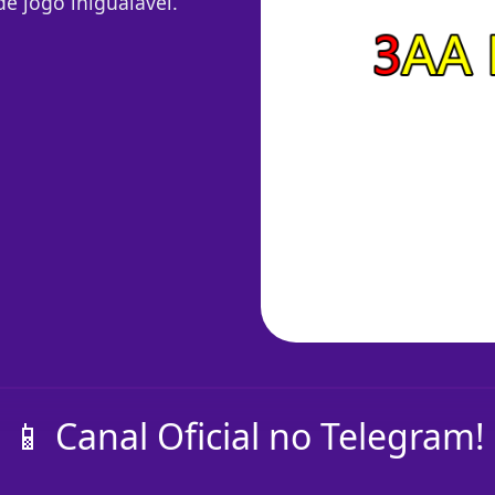
e jogo inigualável.
📱 Canal Oficial no Telegram!