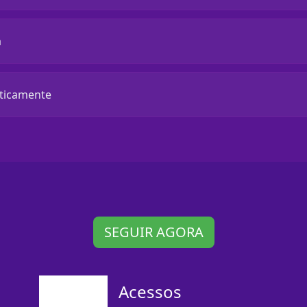
a
aticamente
SEGUIR AGORA
Acessos