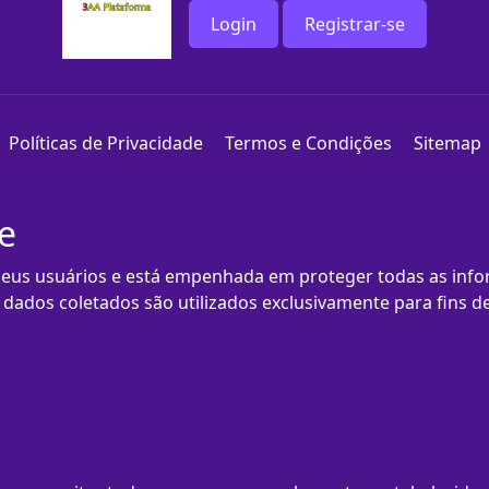
Login
Registrar-se
Políticas de Privacidade
Termos e Condições
Sitemap
de
 seus usuários e está empenhada em proteger todas as inf
dados coletados são utilizados exclusivamente para fins d