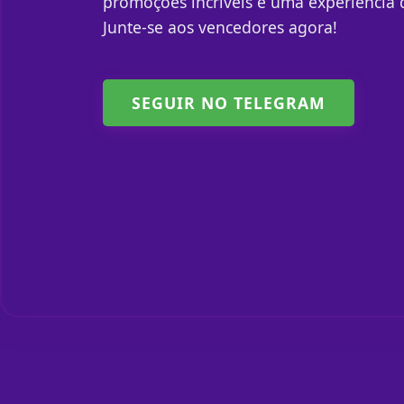
promoções incríveis e uma experiência d
Junte-se aos vencedores agora!
SEGUIR NO TELEGRAM