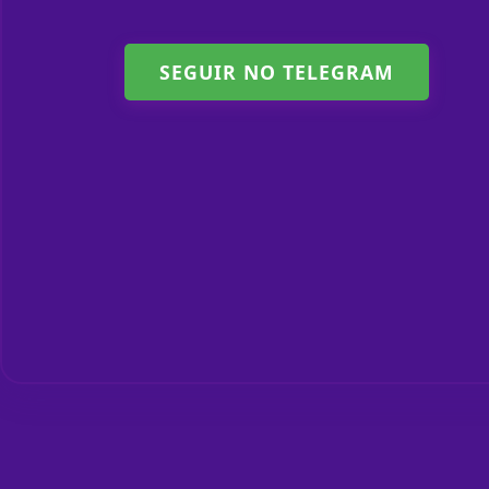
SEGUIR NO TELEGRAM