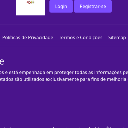
Login
Registrar-se
Políticas de Privacidade
Termos e Condições
Sitemap
de
rios e está empenhada em proteger todas as informações p
tados são utilizados exclusivamente para fins de melhoria