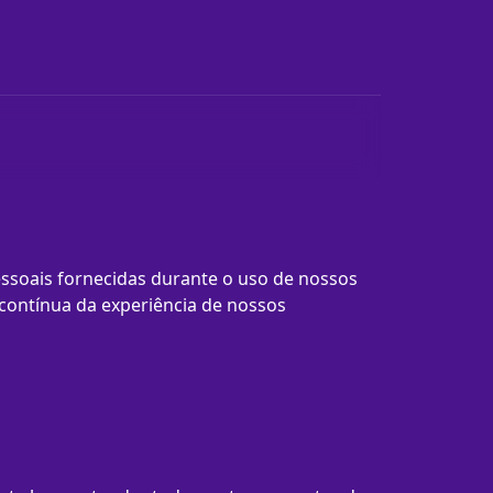
essoais fornecidas durante o uso de nossos
 contínua da experiência de nossos