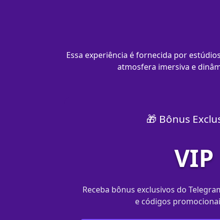
Essa experiência é fornecida por estúdios
atmosfera imersiva e dinâm
🎁 Bônus Exclu
VIP
Receba bônus exclusivos do Telegra
e códigos promocionai