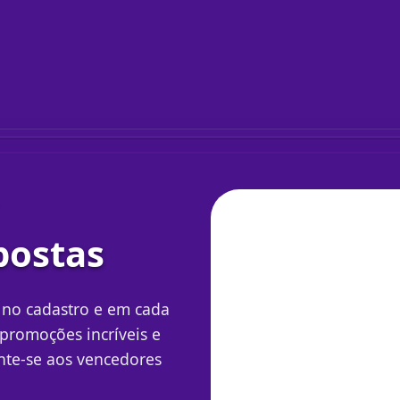
postas
 no cadastro e em cada
 promoções incríveis e
unte-se aos vencedores