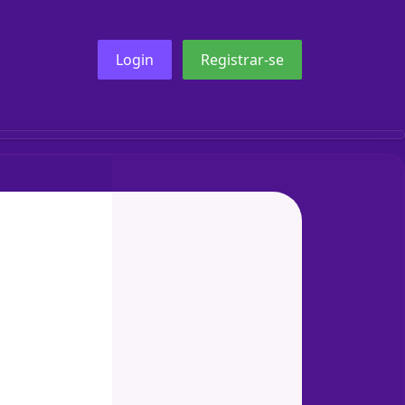
Login
Registrar-se