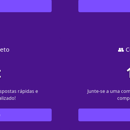
reto
👥 
t
espostas rápidas e
Junte-se a uma com
lizado!
compa
e