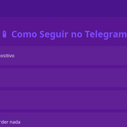
📱 Como Seguir no Telegram
ositivo
erder nada