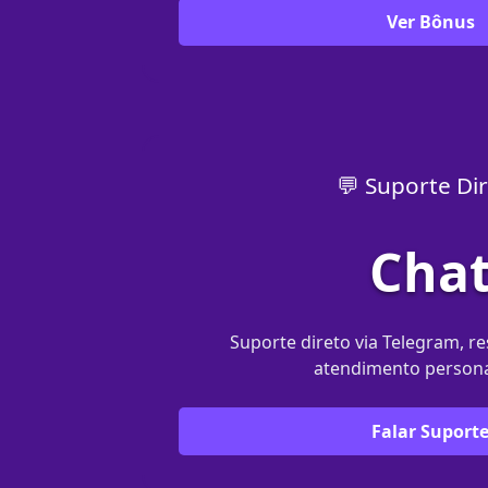
Ver Bônus
💬 Suporte Di
Cha
Suporte direto via Telegram, r
atendimento persona
Falar Suport