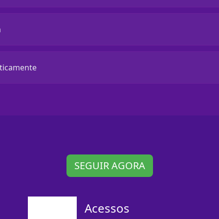
a
aticamente
SEGUIR AGORA
Acessos