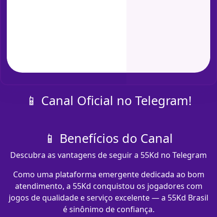
📱 Canal Oficial no Telegram!
📱 Benefícios do Canal
Descubra as vantagens de seguir a 55Kd no Telegram
Como uma plataforma emergente dedicada ao bom
atendimento, a 55Kd conquistou os jogadores com
jogos de qualidade e serviço excelente — a 55Kd Brasil
é sinônimo de confiança.