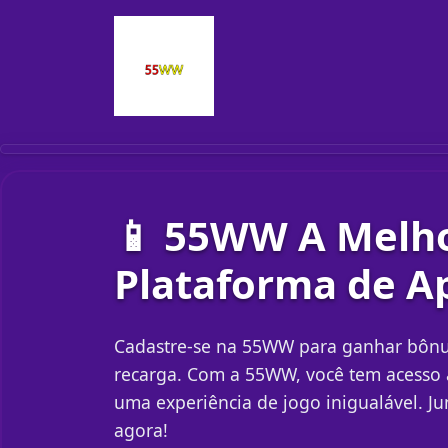
📱 55WW A Melh
Plataforma de A
Cadastre-se na 55WW para ganhar bônu
recarga. Com a 55WW, você tem acesso 
uma experiência de jogo inigualável. J
agora!