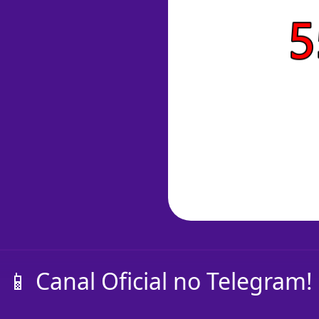
📱 Canal Oficial no Telegram!