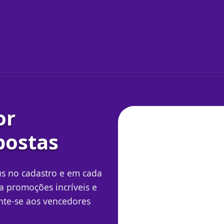
or
postas
s no cadastro e em cada
a promoções incríveis e
unte-se aos vencedores