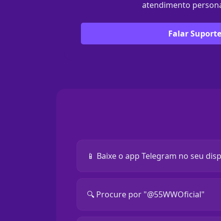
atendimento persona
Falar Suport
📱 Baixe o app Telegram no seu disp
🔍 Procure por "@55WWOficial"