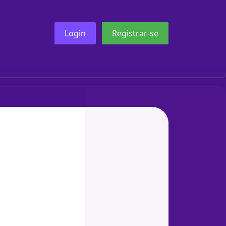
Login
Registrar-se