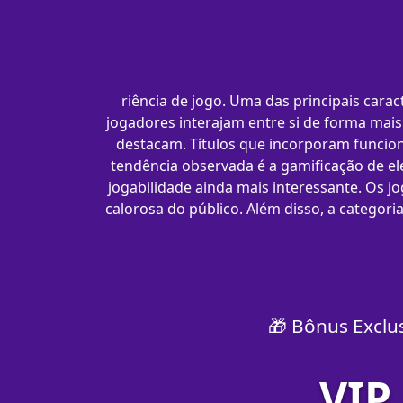
riência de jogo. Uma das principais cara
jogadores interajam entre si de forma mais
destacam. Títulos que incorporam funcion
tendência observada é a gamificação de el
jogabilidade ainda mais interessante. Os 
calorosa do público. Além disso, a categori
🎁 Bônus Exclu
VIP