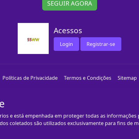
SEGUIR AGORA
Acessos
Login
Registrar-se
Políticas de Privacidade
Termos e Condições
Sitemap
de
ários e está empenhada em proteger todas as informações 
os coletados são utilizados exclusivamente para fins de m