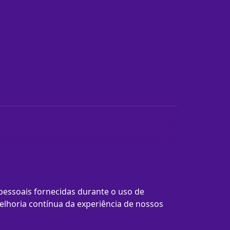
pessoais fornecidas durante o uso de
elhoria contínua da experiência de nossos