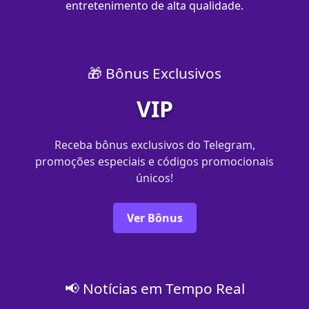
entretenimento de alta qualidade.
🎁 Bônus Exclusivos
VIP
Receba bônus exclusivos do Telegram,
promoções especiais e códigos promocionais
únicos!
Ver Bônus
📢 Notícias em Tempo Real