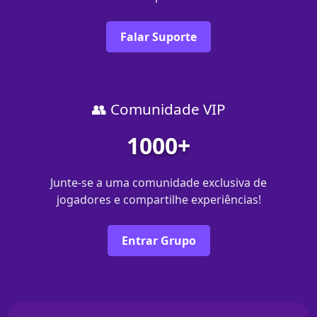
Falar Suporte
👥 Comunidade VIP
1000+
Junte-se a uma comunidade exclusiva de
jogadores e compartilhe experiências!
Entrar Grupo