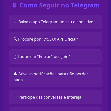
📱 Como Seguir no Telegram
📱 Baixe o app Telegram no seu dispositivo
🔍 Procure por "@55XX APPOficial"
👆 Toque em "Entrar" ou "Join"
🔔 Ative as notificações para não perder
nada
💬 Participe das conversas e interaja