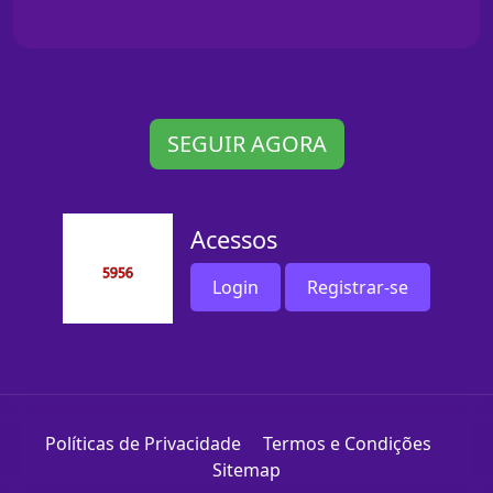
SEGUIR AGORA
Acessos
Login
Registrar-se
Políticas de Privacidade
Termos e Condições
Sitemap