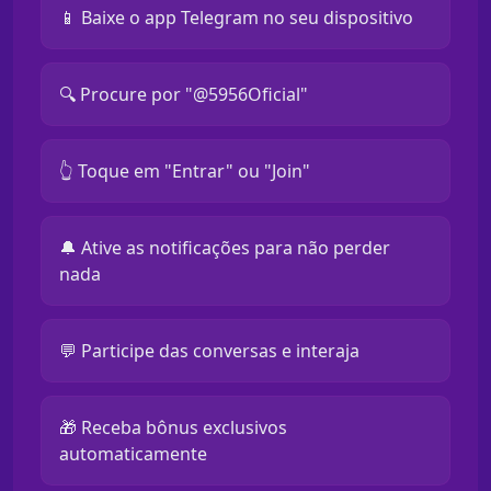
📱 Baixe o app Telegram no seu dispositivo
🔍 Procure por "@5956Oficial"
👆 Toque em "Entrar" ou "Join"
🔔 Ative as notificações para não perder
nada
💬 Participe das conversas e interaja
🎁 Receba bônus exclusivos
automaticamente