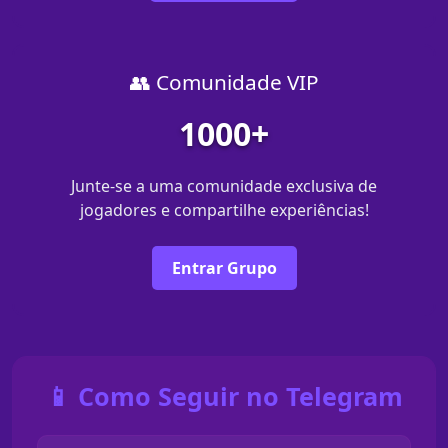
👥 Comunidade VIP
1000+
Junte-se a uma comunidade exclusiva de
jogadores e compartilhe experiências!
Entrar Grupo
📱 Como Seguir no Telegram