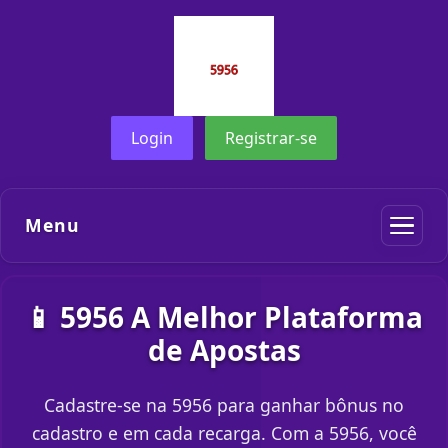
Login
Registrar-se
Menu
📱 5956 A Melhor Plataforma
de Apostas
Cadastre-se na 5956 para ganhar bônus no
cadastro e em cada recarga. Com a 5956, você