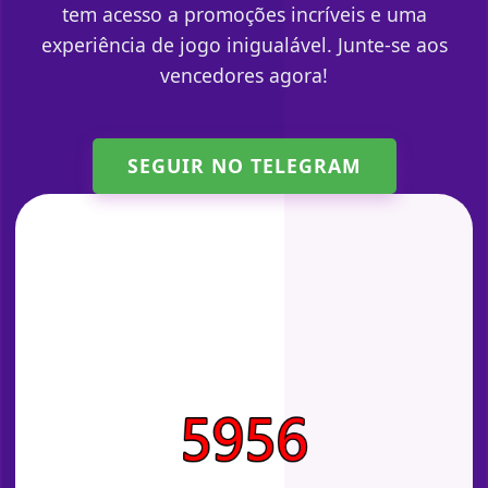
tem acesso a promoções incríveis e uma
experiência de jogo inigualável. Junte-se aos
vencedores agora!
SEGUIR NO TELEGRAM