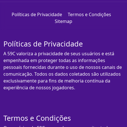
Políticas de Privacidade
Termos e Condições
Sitemap
Políticas de Privacidade
A 59C valoriza a privacidade de seus usuários e está
empenhada em proteger todas as informações
pessoais fornecidas durante o uso de nossos canais de
comunicação. Todos os dados coletados são utilizados
exclusivamente para fins de melhoria contínua da
experiência de nossos jogadores.
Termos e Condições