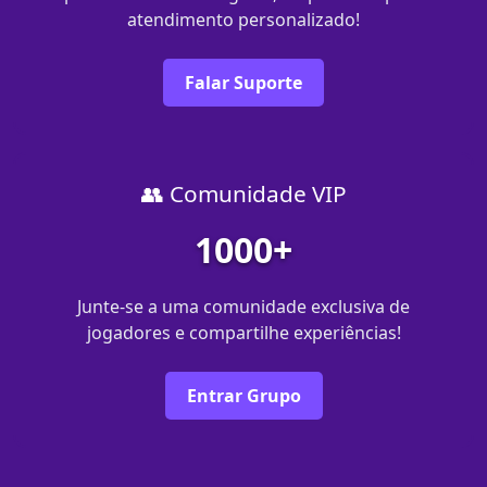
atendimento personalizado!
Falar Suporte
👥 Comunidade VIP
1000+
Junte-se a uma comunidade exclusiva de
jogadores e compartilhe experiências!
Entrar Grupo