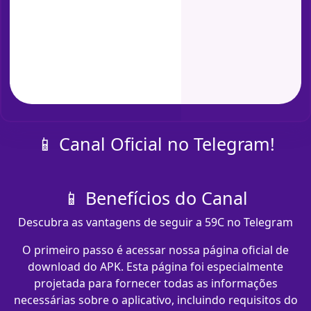
📱 Canal Oficial no Telegram!
📱 Benefícios do Canal
Descubra as vantagens de seguir a 59C no Telegram
O primeiro passo é acessar nossa página oficial de
download do APK. Esta página foi especialmente
projetada para fornecer todas as informações
necessárias sobre o aplicativo, incluindo requisitos do