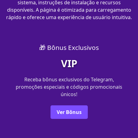
sistema, instruções de instalação e recursos
disponíveis. A página é otimizada para carregamento
rápido e oferece uma experiência de usuário intuitiva.
🎁 Bônus Exclusivos
VIP
Receba bônus exclusivos do Telegram,
promoções especiais e códigos promocionais
únicos!
Ver Bônus