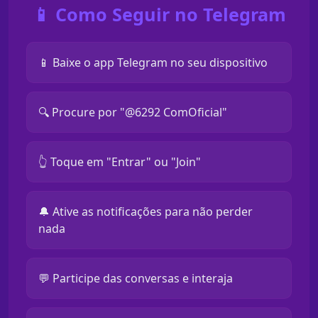
📱 Como Seguir no Telegram
📱 Baixe o app Telegram no seu dispositivo
🔍 Procure por "@6292 ComOficial"
👆 Toque em "Entrar" ou "Join"
🔔 Ative as notificações para não perder
nada
💬 Participe das conversas e interaja