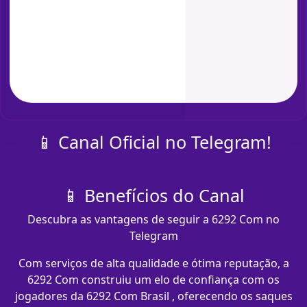
📱 Canal Oficial no Telegram!
📱 Benefícios do Canal
Descubra as vantagens de seguir a 6292 Com no
Telegram
Com serviços de alta qualidade e ótima reputação, a
6292 Com construiu um elo de confiança com os
jogadores da 6292 Com Brasil , oferecendo os saques