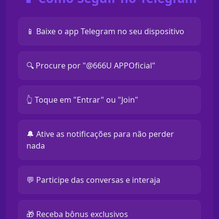
📱 Baixe o app Telegram no seu dispositivo
🔍 Procure por "@666U APPOficial"
👆 Toque em "Entrar" ou "Join"
🔔 Ative as notificações para não perder
nada
💬 Participe das conversas e interaja
🎁 Receba bônus exclusivos