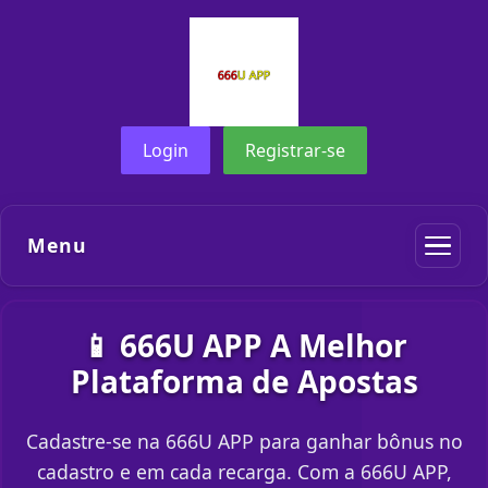
Login
Registrar-se
Menu
📱 666U APP A Melhor
Plataforma de Apostas
Cadastre-se na 666U APP para ganhar bônus no
cadastro e em cada recarga. Com a 666U APP,