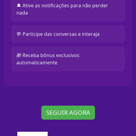
🔔 Ative as notificações para não perder
nada
💬 Participe das conversas e interaja
🎁 Receba bônus exclusivos
automaticamente
SEGUIR AGORA