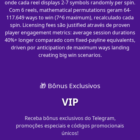
onde cada reel displays 2-7 symbols randomly per spin.
Com 6 reels, mathematical permutations geram 64-
117.649 ways to win (7^6 maximum), recalculado cada
spin. Licensing fees são justified através de proven
player engagement metrics: average session durations
40%+ longer comparado com fixed-payline equivalents,
driven por anticipation de maximum ways landing
creating big win scenarios.
🎁 Bônus Exclusivos
VIP
Receba bônus exclusivos do Telegram,
promoções especiais e códigos promocionais
únicos!