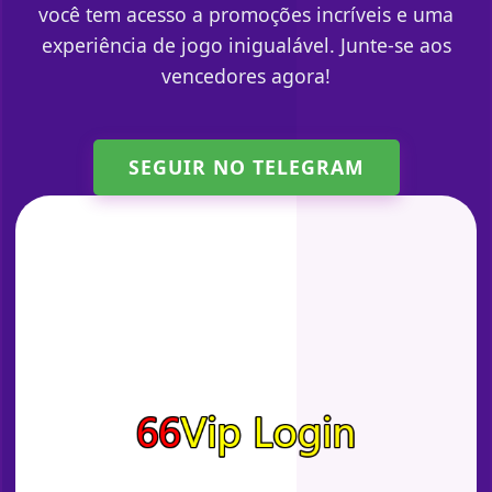
você tem acesso a promoções incríveis e uma
experiência de jogo inigualável. Junte-se aos
vencedores agora!
SEGUIR NO TELEGRAM