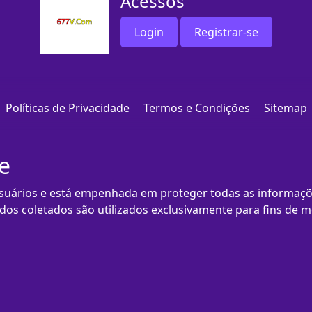
Acessos
Login
Registrar-se
Políticas de Privacidade
Termos e Condições
Sitemap
de
usuários e está empenhada em proteger todas as informaçõ
os coletados são utilizados exclusivamente para fins de m