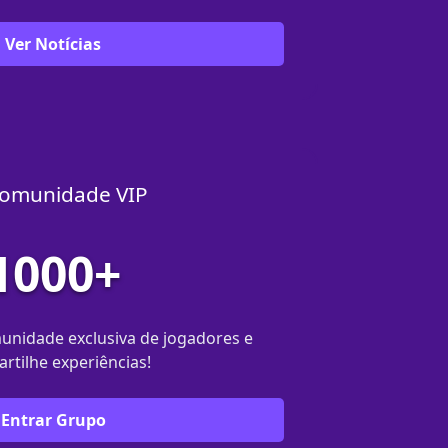
Ver Notícias
Comunidade VIP
1000+
unidade exclusiva de jogadores e
rtilhe experiências!
Entrar Grupo