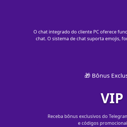
O chat integrado do cliente PC oferece fun
chat. O sistema de chat suporta emojis, f
🎁 Bônus Exclu
VIP
Receba bônus exclusivos do Telegra
e códigos promocionai