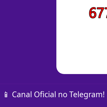
📱 Canal Oficial no Telegram!