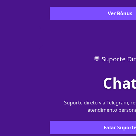
Ver Bônus
💬 Suporte Di
Cha
Suporte direto via Telegram, r
atendimento persona
Falar Suport