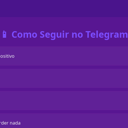
📱 Como Seguir no Telegram
ositivo
erder nada