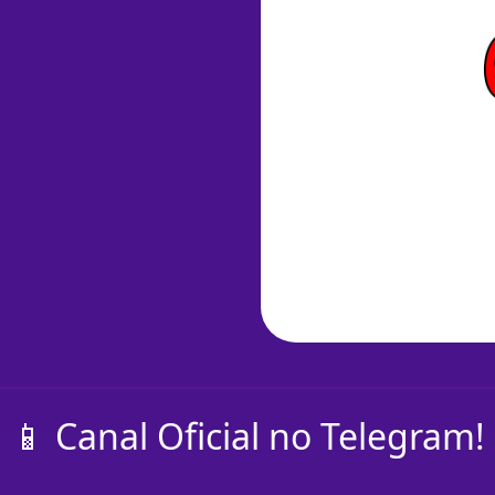
📱 Canal Oficial no Telegram!