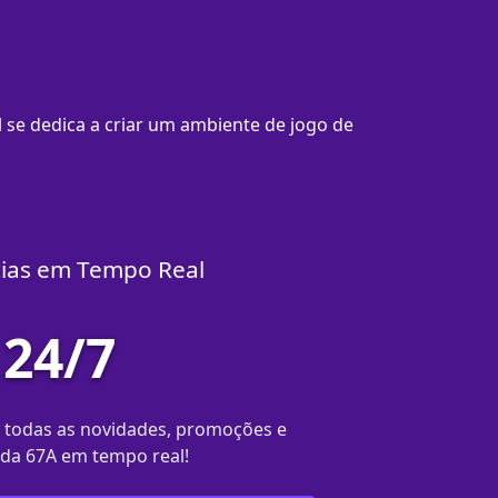
l se dedica a criar um ambiente de jogo de
cias em Tempo Real
24/7
e todas as novidades, promoções e
 da 67A em tempo real!