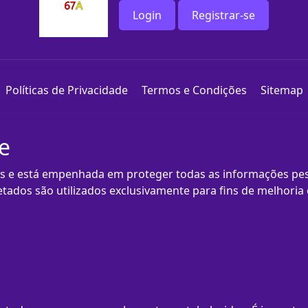
Login
Registrar-se
Políticas de Privacidade
Termos e Condições
Sitemap
de
ios e está empenhada em proteger todas as informações pe
tados são utilizados exclusivamente para fins de melhoria