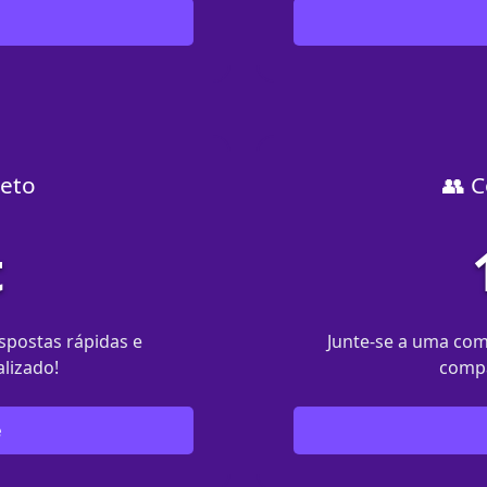
reto
👥 
t
espostas rápidas e
Junte-se a uma com
lizado!
compa
e