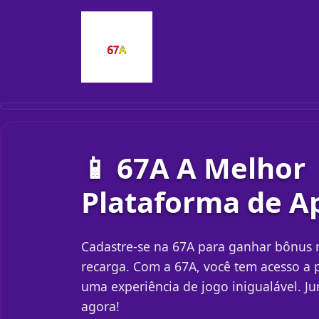
📱 67A A Melhor
Plataforma de A
Cadastre-se na 67A para ganhar bônus 
recarga. Com a 67A, você tem acesso a 
uma experiência de jogo inigualável. J
agora!