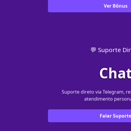
Ver Bônus
💬 Suporte Di
Cha
Suporte direto via Telegram, r
atendimento persona
Falar Suport