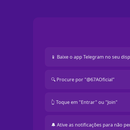
📱 Baixe o app Telegram no seu disp
🔍 Procure por "@67AOficial"
👆 Toque em "Entrar" ou "Join"
🔔 Ative as notificações para não p