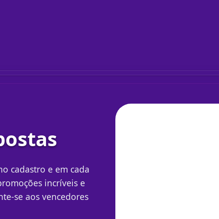
postas
no cadastro e em cada
promoções incríveis e
unte-se aos vencedores