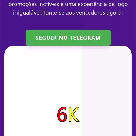
promoções incríveis e uma experiência de jogo
inigualável. Junte-se aos vencedores agora!
SEGUIR NO TELEGRAM