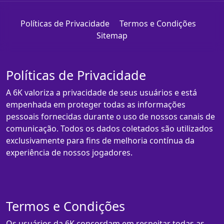
Políticas de Privacidade
Termos e Condições
Sitemap
Políticas de Privacidade
A 6K valoriza a privacidade de seus usuários e está
empenhada em proteger todas as informações
pessoais fornecidas durante o uso de nossos canais de
comunicação. Todos os dados coletados são utilizados
exclusivamente para fins de melhoria contínua da
experiência de nossos jogadores.
Termos e Condições
Os usuários da 6K concordam em respeitar todas as