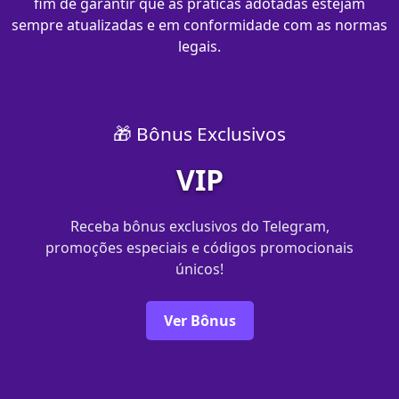
fim de garantir que as práticas adotadas estejam
sempre atualizadas e em conformidade com as normas
legais.
🎁 Bônus Exclusivos
VIP
Receba bônus exclusivos do Telegram,
promoções especiais e códigos promocionais
únicos!
Ver Bônus