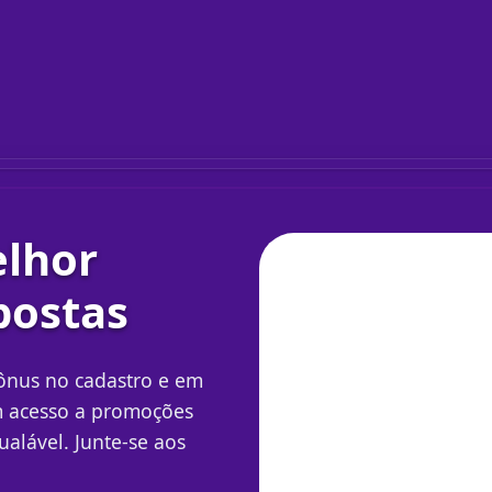
lhor
postas
ônus no cadastro e em
m acesso a promoções
ualável. Junte-se aos