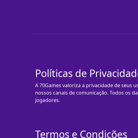
Políticas de Privacida
A 70Games valoriza a privacidade de seus 
nossos canais de comunicação. Todos os dad
jogadores.
Termos e Condições