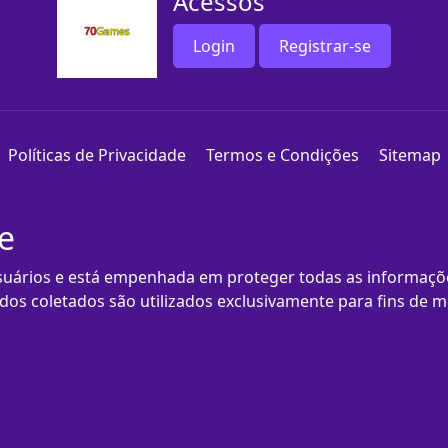
Acessos
Login
Registrar-se
Políticas de Privacidade
Termos e Condições
Sitemap
de
usuários e está empenhada em proteger todas as informaçõ
os coletados são utilizados exclusivamente para fins de m