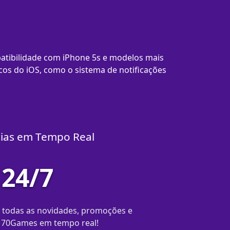
mpatibilidade com iPhone 5s e modelos mais
icos do iOS, como o sistema de notificações
cias em Tempo Real
24/7
e todas as novidades, promoções e
 70Games em tempo real!