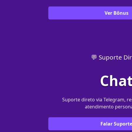
Ver Bônus
💬 Suporte Di
Cha
Suporte direto via Telegram, r
atendimento persona
Falar Suport