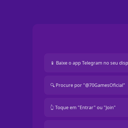
📱 Baixe o app Telegram no seu disp
🔍 Procure por "@70GamesOficial"
👆 Toque em "Entrar" ou "Join"