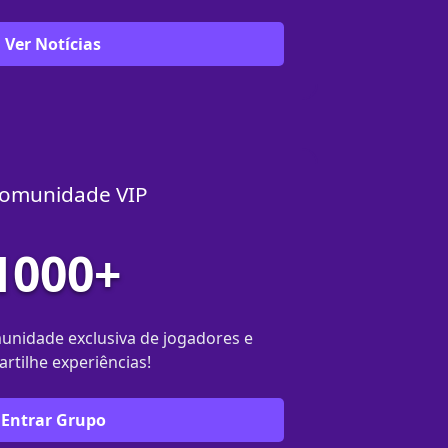
Ver Notícias
Comunidade VIP
1000+
unidade exclusiva de jogadores e
rtilhe experiências!
Entrar Grupo