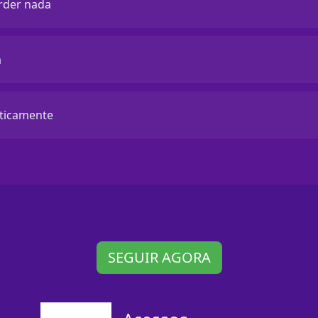
erder nada
a
aticamente
SEGUIR AGORA