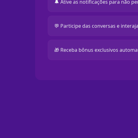
🔔 Ative as notificações para não p
💬 Participe das conversas e interaj
🎁 Receba bônus exclusivos autom