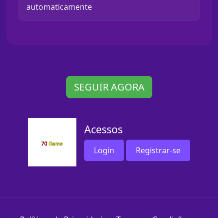
automaticamente
SEGUIR AGORA
Acessos
Login
Registrar-se