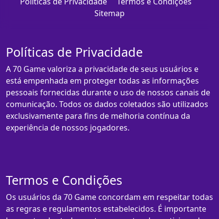
Políticas de Privacidade
Termos e Condições
Sitemap
Políticas de Privacidade
A 70 Game valoriza a privacidade de seus usuários e
está empenhada em proteger todas as informações
pessoais fornecidas durante o uso de nossos canais de
comunicação. Todos os dados coletados são utilizados
exclusivamente para fins de melhoria contínua da
experiência de nossos jogadores.
Termos e Condições
Os usuários da 70 Game concordam em respeitar todas
as regras e regulamentos estabelecidos. É importante