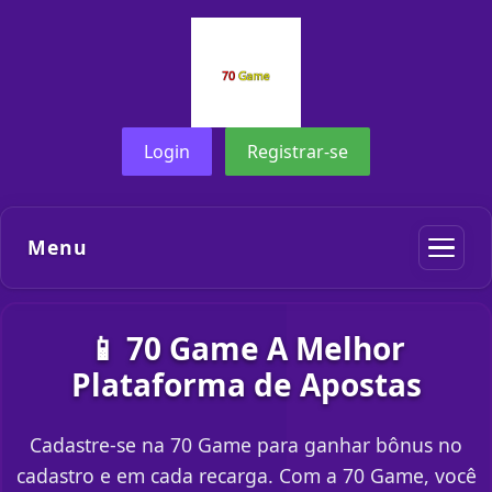
Login
Registrar-se
Menu
📱 70 Game A Melhor
Plataforma de Apostas
Cadastre-se na 70 Game para ganhar bônus no
cadastro e em cada recarga. Com a 70 Game, você