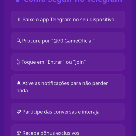
📱 Baixe o app Telegram no seu dispositivo
🔍 Procure por "@70 GameOficial"
👆 Toque em "Entrar" ou "Join"
🔔 Ative as notificações para não perder
nada
💬 Participe das conversas e interaja
🎁 Receba bônus exclusivos