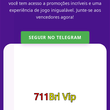
você tem acesso a promoções incríveis e uma
experiência de jogo inigualável. Junte-se aos
vencedores agora!
SEGUIR NO TELEGRAM