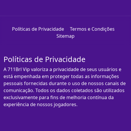
Políticas de Privacidade
Termos e Condições
Sitemap
Políticas de Privacidade
A 711Brl Vip valoriza a privacidade de seus usuários e
está empenhada em proteger todas as informações
pessoais fornecidas durante o uso de nossos canais de
comunicação. Todos os dados coletados são utilizados
exclusivamente para fins de melhoria contínua da
experiência de nossos jogadores.