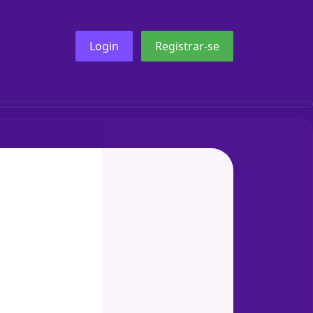
Login
Registrar-se