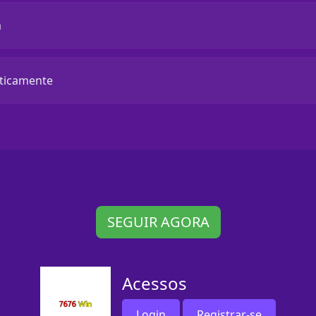
a
aticamente
SEGUIR AGORA
Acessos
Login
Registrar-se