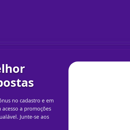
elhor
postas
ônus no cadastro e em
m acesso a promoções
ualável. Junte-se aos