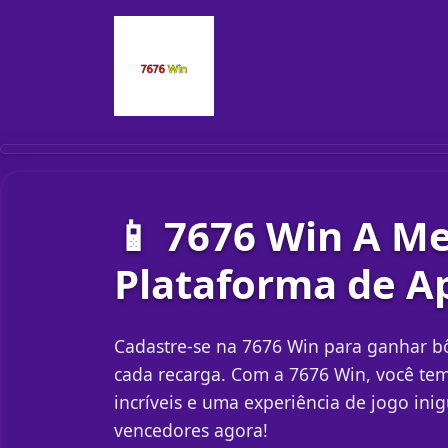
📱 7676 Win A M
Plataforma de A
Cadastre-se na 7676 Win para ganhar b
cada recarga. Com a 7676 Win, você te
incríveis e uma experiência de jogo inig
vencedores agora!