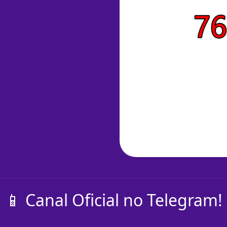
📱 Canal Oficial no Telegram!