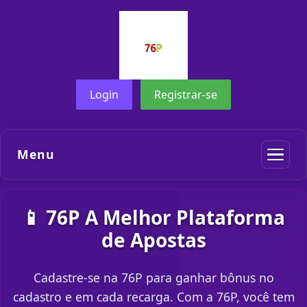
Login
Registrar-se
Menu
📱 76P A Melhor Plataforma
de Apostas
Cadastre-se na 76P para ganhar bônus no
cadastro e em cada recarga. Com a 76P, você tem