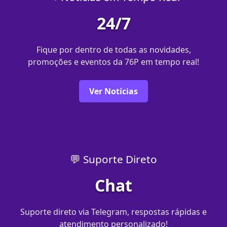
24/7
Fique por dentro de todas as novidades,
promoções e eventos da 76P em tempo real!
Ver Notícias
💬 Suporte Direto
Chat
Suporte direto via Telegram, respostas rápidas e
atendimento personalizado!