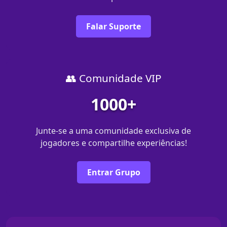
Falar Suporte
👥 Comunidade VIP
1000+
Junte-se a uma comunidade exclusiva de
jogadores e compartilhe experiências!
Entrar Grupo