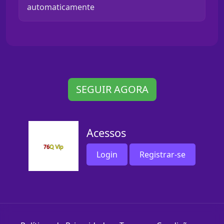
automaticamente
SEGUIR AGORA
Acessos
Login
Registrar-se