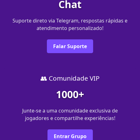
Chat
Suporte direto via Telegram, respostas rápidas e
atendimento personalizado!
Falar Suporte
👥 Comunidade VIP
1000+
Junte-se a uma comunidade exclusiva de
jogadores e compartilhe experiências!
Entrar Grupo