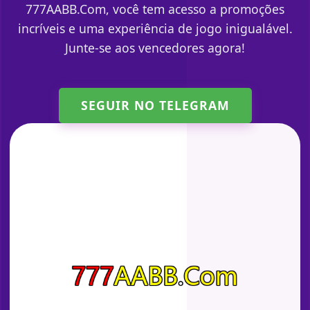
777AABB.Com, você tem acesso a promoções
incríveis e uma experiência de jogo inigualável.
Junte-se aos vencedores agora!
SEGUIR NO TELEGRAM