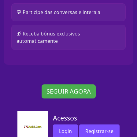
💬 Participe das conversas e interaja
🎁 Receba bônus exclusivos
automaticamente
SEGUIR AGORA
Acessos
Login
Registrar-se