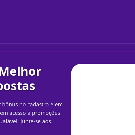
 Melhor
postas
r bônus no cadastro e em
 tem acesso a promoções
ualável. Junte-se aos