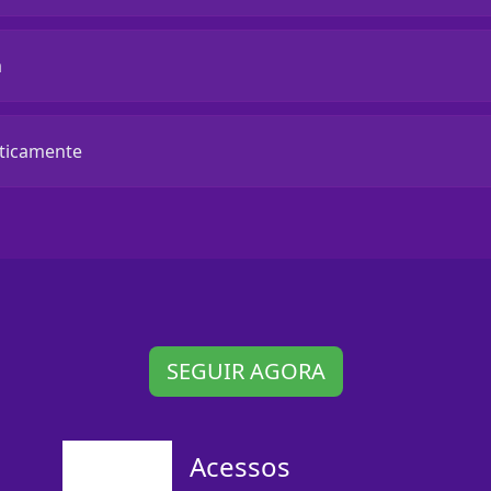
a
aticamente
SEGUIR AGORA
Acessos