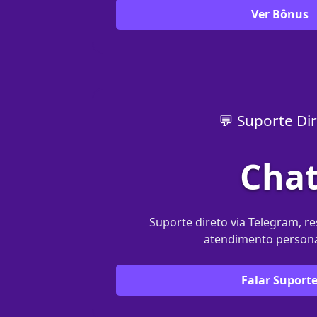
Ver Bônus
💬 Suporte Di
Cha
Suporte direto via Telegram, r
atendimento persona
Falar Suport