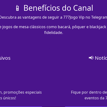
📱 Benefícios do Canal
Descubra as vantagens de seguir a 777Jogo Vip no Telegra
ce jogos de mesa clássicos como bacará, pôquer e blackjac
fidelidade.
sivos
📢 Notí
m, promoções especiais
Fique por dentro d
s únicos!
eventos da 