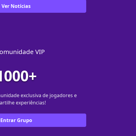
Ver Notícias
Comunidade VIP
1000+
unidade exclusiva de jogadores e
rtilhe experiências!
Entrar Grupo