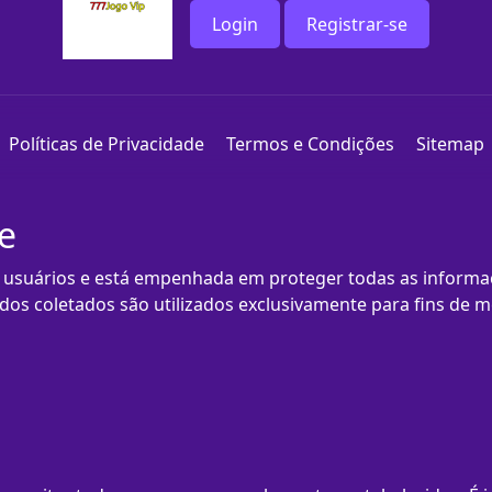
Login
Registrar-se
Políticas de Privacidade
Termos e Condições
Sitemap
de
us usuários e está empenhada em proteger todas as informa
os coletados são utilizados exclusivamente para fins de m