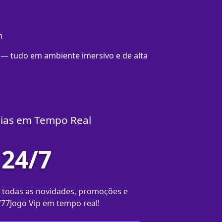
m
k — tudo em ambiente imersivo e de alta
cias em Tempo Real
24/7
e todas as novidades, promoções e
777Jogo Vip em tempo real!