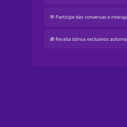
💬 Participe das conversas e interaj
🎁 Receba bônus exclusivos autom