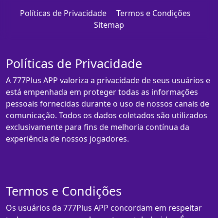
Políticas de Privacidade
Termos e Condições
Sitemap
Políticas de Privacidade
A 777Plus APP valoriza a privacidade de seus usuários e
está empenhada em proteger todas as informações
pessoais fornecidas durante o uso de nossos canais de
comunicação. Todos os dados coletados são utilizados
exclusivamente para fins de melhoria contínua da
experiência de nossos jogadores.
Termos e Condições
Os usuários da 777Plus APP concordam em respeitar