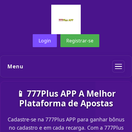
Login
Registrar-se
Menu
📱 777Plus APP A Melhor
Plataforma de Apostas
Cadastre-se na 777Plus APP para ganhar bônus
no cadastro e em cada recarga. Com a 777Plus