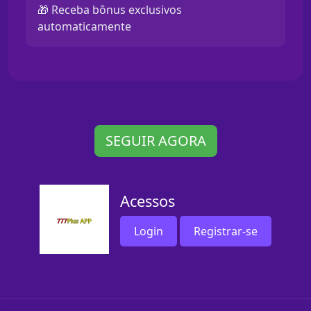
🎁 Receba bônus exclusivos
automaticamente
SEGUIR AGORA
Acessos
Login
Registrar-se