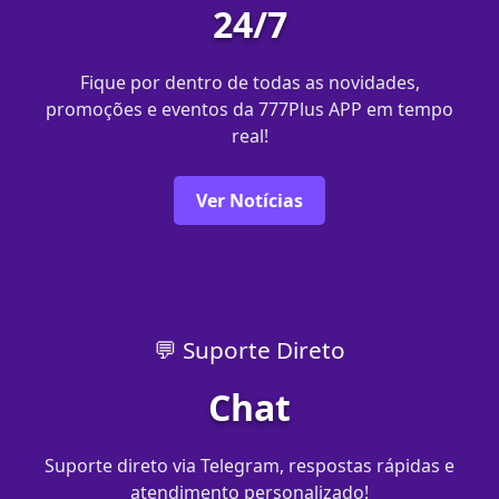
24/7
Fique por dentro de todas as novidades,
promoções e eventos da 777Plus APP em tempo
real!
Ver Notícias
💬 Suporte Direto
Chat
Suporte direto via Telegram, respostas rápidas e
atendimento personalizado!