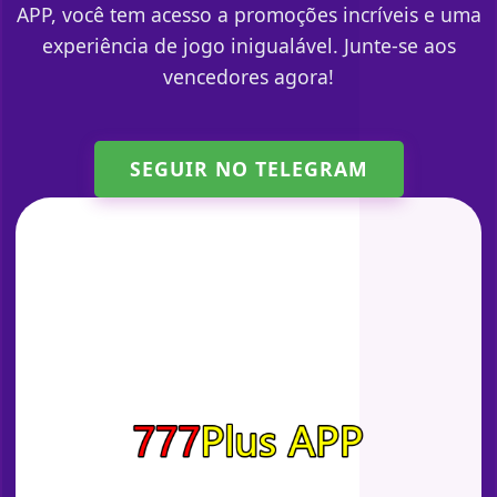
APP, você tem acesso a promoções incríveis e uma
experiência de jogo inigualável. Junte-se aos
vencedores agora!
SEGUIR NO TELEGRAM