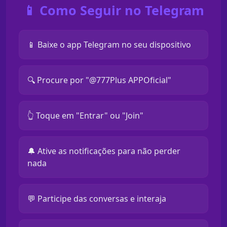
📱 Como Seguir no Telegram
📱 Baixe o app Telegram no seu dispositivo
🔍 Procure por "@777Plus APPOficial"
👆 Toque em "Entrar" ou "Join"
🔔 Ative as notificações para não perder
nada
💬 Participe das conversas e interaja