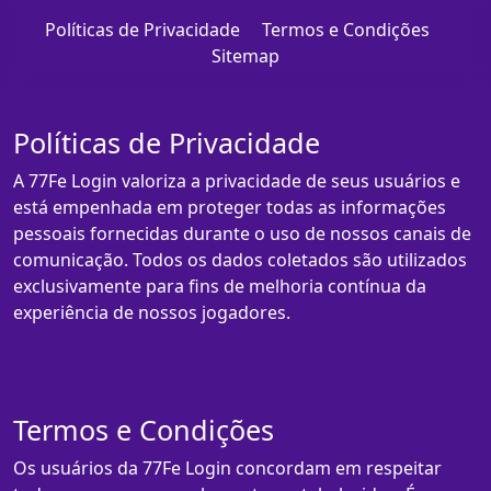
Políticas de Privacidade
Termos e Condições
Sitemap
Políticas de Privacidade
A 77Fe Login valoriza a privacidade de seus usuários e
está empenhada em proteger todas as informações
pessoais fornecidas durante o uso de nossos canais de
comunicação. Todos os dados coletados são utilizados
exclusivamente para fins de melhoria contínua da
experiência de nossos jogadores.
Termos e Condições
Os usuários da 77Fe Login concordam em respeitar