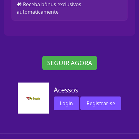
🎁 Receba bônus exclusivos
automaticamente
SEGUIR AGORA
Acessos
Login
Registrar-se