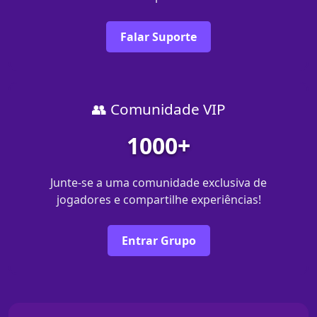
Falar Suporte
👥 Comunidade VIP
1000+
Junte-se a uma comunidade exclusiva de
jogadores e compartilhe experiências!
Entrar Grupo