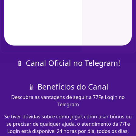
📱 Canal Oficial no Telegram!
📱 Benefícios do Canal
Descubra as vantagens de seguir a 77Fe Login no
Telegram
Se tiver dúvidas sobre como jogar, como usar bônus ou
se precisar de qualquer ajuda, o atendimento da 77Fe
Login está disponível 24 horas por dia, todos os dias,