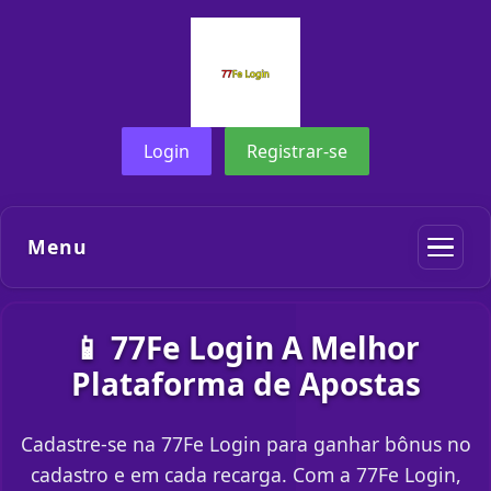
Login
Registrar-se
Menu
📱 77Fe Login A Melhor
Plataforma de Apostas
Cadastre-se na 77Fe Login para ganhar bônus no
cadastro e em cada recarga. Com a 77Fe Login,