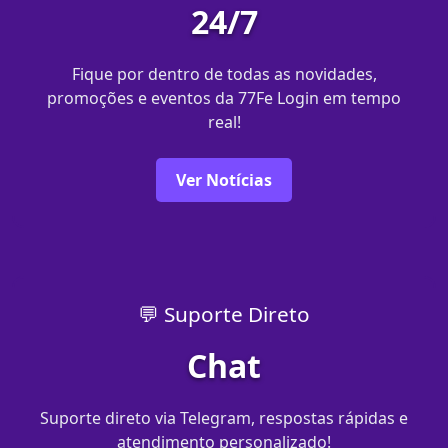
24/7
Fique por dentro de todas as novidades,
promoções e eventos da 77Fe Login em tempo
real!
Ver Notícias
💬 Suporte Direto
Chat
Suporte direto via Telegram, respostas rápidas e
atendimento personalizado!