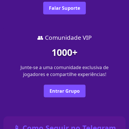
Falar Suporte
👥 Comunidade VIP
1000+
Junte-se a uma comunidade exclusiva de
jogadores e compartilhe experiências!
Entrar Grupo
📱 Como Seguir no Telegram