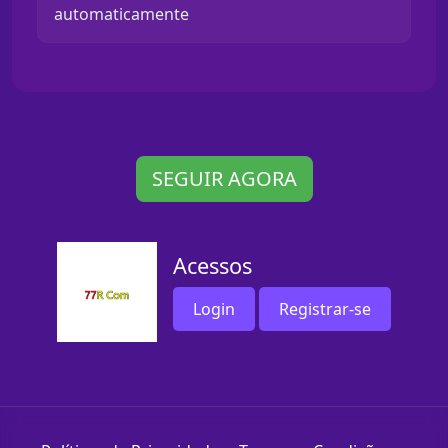
automaticamente
SEGUIR AGORA
Acessos
Login
Registrar-se