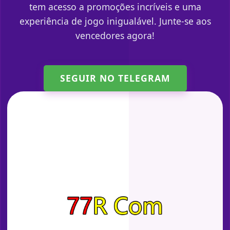
tem acesso a promoções incríveis e uma
experiência de jogo inigualável. Junte-se aos
vencedores agora!
SEGUIR NO TELEGRAM