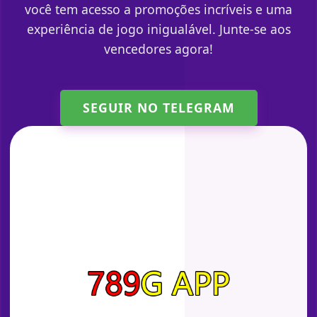
você tem acesso a promoções incríveis e uma
experiência de jogo inigualável. Junte-se aos
vencedores agora!
SEGUIR NO TELEGRAM