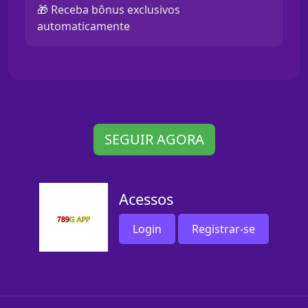
🎁 Receba bônus exclusivos
automaticamente
SEGUIR AGORA
Acessos
Login
Registrar-se