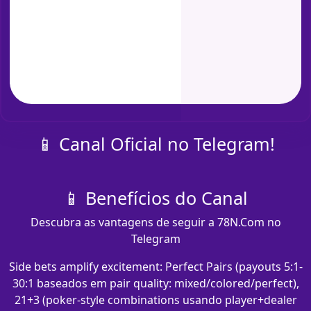
📱 Canal Oficial no Telegram!
📱 Benefícios do Canal
Descubra as vantagens de seguir a 78N.Com no
Telegram
Side bets amplify excitement: Perfect Pairs (payouts 5:1-
30:1 baseados em pair quality: mixed/colored/perfect),
21+3 (poker-style combinations usando player+dealer