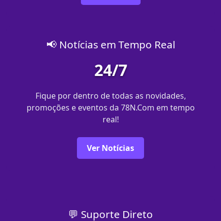
📢 Notícias em Tempo Real
24/7
Fique por dentro de todas as novidades,
promoções e eventos da 78N.Com em tempo
real!
Ver Notícias
💬 Suporte Direto