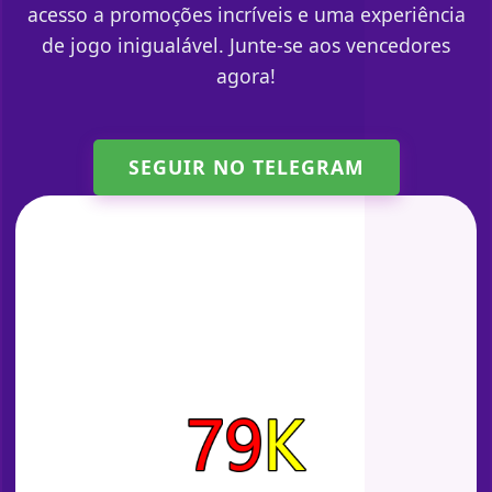
acesso a promoções incríveis e uma experiência
de jogo inigualável. Junte-se aos vencedores
agora!
SEGUIR NO TELEGRAM