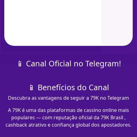
📱 Canal Oficial no Telegram!
📱 Benefícios do Canal
Descubra as vantagens de seguir a 79K no Telegram
A 79K é uma das plataformas de cassino online mais
populares — com reputação oficial da 79K Brasil ,
cashback atrativo e confiança global dos apostadores.