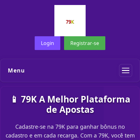
Login
Registrar-se
Menu
📱 79K A Melhor Plataforma
de Apostas
Cadastre-se na 79K para ganhar bônus no
cadastro e em cada recarga. Com a 79K, você tem