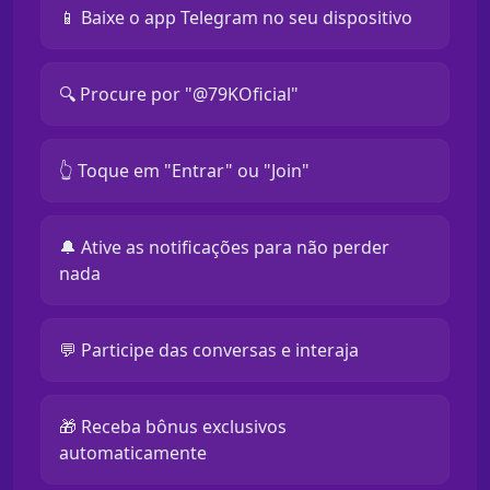
📱 Baixe o app Telegram no seu dispositivo
🔍 Procure por "@79KOficial"
👆 Toque em "Entrar" ou "Join"
🔔 Ative as notificações para não perder
nada
💬 Participe das conversas e interaja
🎁 Receba bônus exclusivos
automaticamente