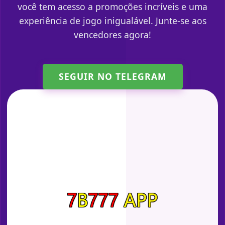
você tem acesso a promoções incríveis e uma
experiência de jogo inigualável. Junte-se aos
vencedores agora!
SEGUIR NO TELEGRAM