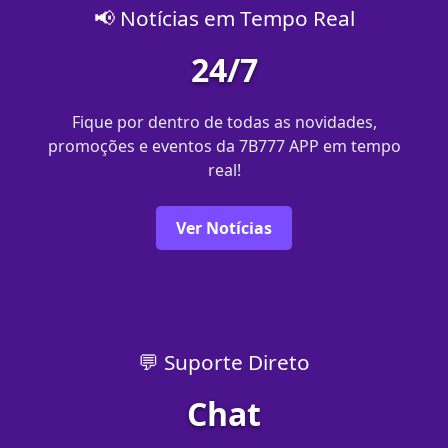
📢 Notícias em Tempo Real
24/7
Fique por dentro de todas as novidades,
promoções e eventos da 7B777 APP em tempo
real!
Ver Notícias
💬 Suporte Direto
Chat