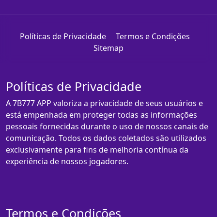
Políticas de Privacidade
Termos e Condições
Sitemap
Políticas de Privacidade
A 7B777 APP valoriza a privacidade de seus usuários e
está empenhada em proteger todas as informações
pessoais fornecidas durante o uso de nossos canais de
comunicação. Todos os dados coletados são utilizados
exclusivamente para fins de melhoria contínua da
experiência de nossos jogadores.
Termos e Condições