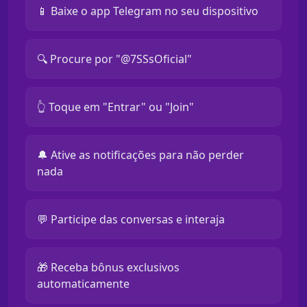
📱 Baixe o app Telegram no seu dispositivo
🔍 Procure por "@7SSsOficial"
👆 Toque em "Entrar" ou "Join"
🔔 Ative as notificações para não perder
nada
💬 Participe das conversas e interaja
🎁 Receba bônus exclusivos
automaticamente