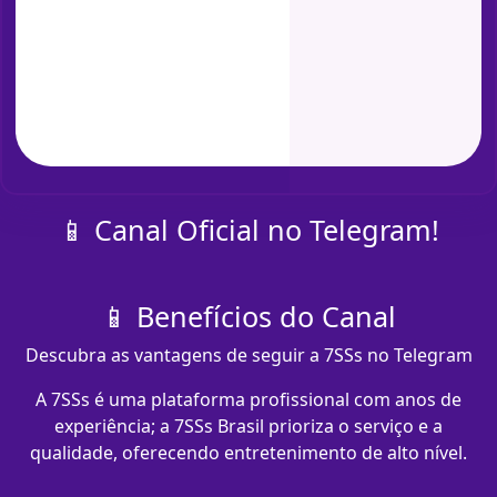
📱 Canal Oficial no Telegram!
📱 Benefícios do Canal
Descubra as vantagens de seguir a 7SSs no Telegram
A 7SSs é uma plataforma profissional com anos de
experiência; a 7SSs Brasil prioriza o serviço e a
qualidade, oferecendo entretenimento de alto nível.