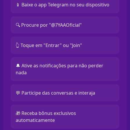
📱 Baixe o app Telegram no seu dispositivo
🔍 Procure por "@7YAAOficial"
👆 Toque em "Entrar" ou "Join"
🔔 Ative as notificações para não perder
nada
💬 Participe das conversas e interaja
🎁 Receba bônus exclusivos
automaticamente