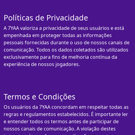
Políticas de Privacidade
A 7YAA valoriza a privacidade de seus usuários e está
empenhada em proteger todas as informações
pessoais fornecidas durante o uso de nossos canais de
comunicação. Todos os dados coletados são utilizados
exclusivamente para fins de melhoria contínua da
experiência de nossos jogadores.
Termos e Condições
Os usuários da 7YAA concordam em respeitar todas as
regras e regulamentos estabelecidos. É importante ler
e entender todos os termos antes de participar de
nossos canais de comunicação. A violação destes