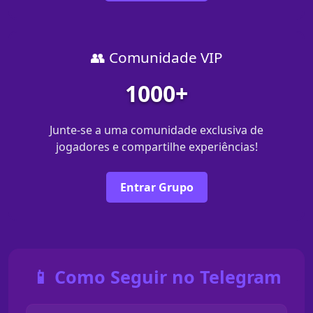
👥 Comunidade VIP
1000+
Junte-se a uma comunidade exclusiva de
jogadores e compartilhe experiências!
Entrar Grupo
📱 Como Seguir no Telegram