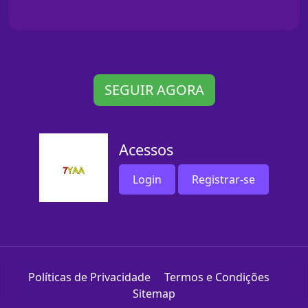
SEGUIR AGORA
Acessos
Login
Registrar-se
Políticas de Privacidade
Termos e Condições
Sitemap