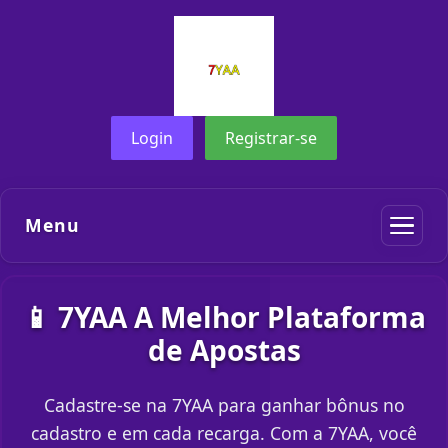
Login
Registrar-se
Menu
📱 7YAA A Melhor Plataforma
de Apostas
Cadastre-se na 7YAA para ganhar bônus no
cadastro e em cada recarga. Com a 7YAA, você