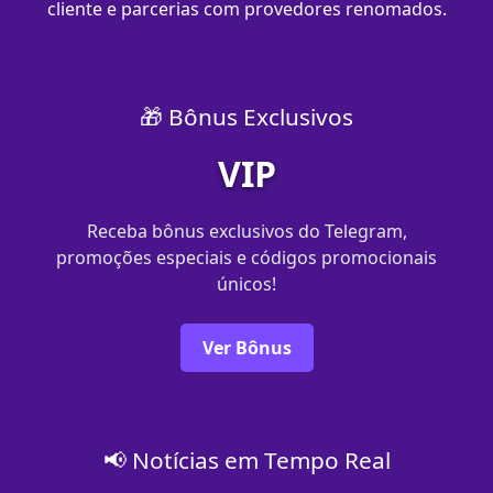
cliente e parcerias com provedores renomados.
🎁 Bônus Exclusivos
VIP
Receba bônus exclusivos do Telegram,
promoções especiais e códigos promocionais
únicos!
Ver Bônus
📢 Notícias em Tempo Real